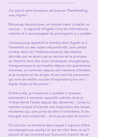
____________________________________
J’ai adoré cette formation de base en ThetaHealing
avec Agnès !
Beaucoup de pratiques, un manuel super complet, et
surtout… la capacité d’Agnès à lire les informations
subtiles et à accompagner les participants à y accéder.
J’ai beaucoup apprécié la manière dont Agnès va à
l’essentiel sur des sujets très profonds, sans jamais
tomber dans de l’intellectualisation des thèmes
abordés qui ne serait pas au service de la pratique.
Je chemine dans des voies initiatiques, énergétiques,
thérapeutiques et spirituelles depuis une quarantaine
d’années, je transmets depuis une trentaine d’années,
et je compte sur les doigts d’une main les personnes
qui sont de réelles sources d’inspiration pour moi :
Agnès Suska en fait partie !
Grâce à elle, je m’autorise à accéder à nouveau
pleinement à certaines capacités subtiles dont je
m’étais fermé l’accès depuis des décennies : j’aime sa
manière unique d’incarner une magicienne des temps
modernes qui, sans prise de tête ni forfanterie, lit les
énergies avec simplicité… et toujours avec le sourire !
S’il est bien un domaine dans lequel il importe d’être
accompagné par quelqu’un qui est clair dans ce qu’il
perçoit et qui ne prend pas le pouvoir à partir de ce