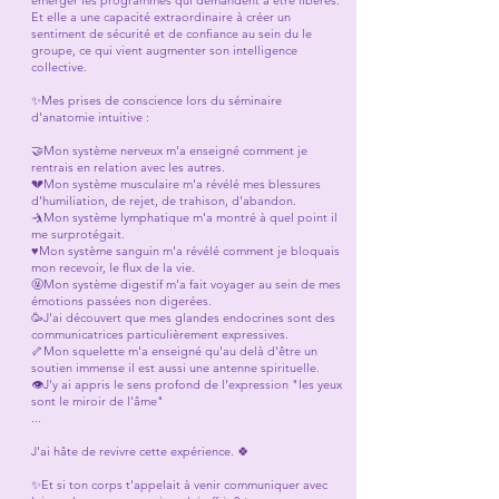
émerger les programmes qui demandent à être libérés.
Et elle a une capacité extraordinaire à créer un
sentiment de sécurité et de confiance au sein du le
groupe, ce qui vient augmenter son intelligence
collective.
✨Mes prises de conscience lors du séminaire
d'anatomie intuitive :
🤝Mon système nerveux m'a enseigné comment je
rentrais en relation avec les autres.
💔Mon système musculaire m'a révélé mes blessures
d'humiliation, de rejet, de trahison, d'abandon.
🤺Mon système lymphatique m'a montré à quel point il
me surprotégait.
♥️Mon système sanguin m'a révélé comment je bloquais
mon recevoir, le flux de la vie.
🤬Mon système digestif m'a fait voyager au sein de mes
émotions passées non digerées.
🥳J'ai découvert que mes glandes endocrines sont des
communicatrices particulièrement expressives.
🦴Mon squelette m'a enseigné qu'au delà d'être un
soutien immense il est aussi une antenne spirituelle.
👁️J'y ai appris le sens profond de l'expression "les yeux
sont le miroir de l'âme"
...
J'ai hâte de revivre cette expérience. 🍀
✨Et si ton corps t'appelait à venir communiquer avec