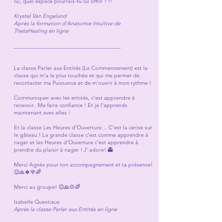
lui, quel espace pourrais-tu lui offrir ? ✨
Krystel Van Engeland
Après la formation d'Anatomie Intuitive de
ThetaHealing en ligne
____________________________________
La classe Parler aux Entités (Le Commencement) est la
classe qui m'a le plus touchée et qui me permet de
recontacter ma Puissance et de m'ouvrir à mon rythme !
Communiquer avec les entités, c’est apprendre à
recevoir.. Me faire confiance ! Et je l’apprends
maintenant avec elles !
Et la classe Les Heures d’Ouverture… C’est la cerise sur
le gâteau ! La grande classe c'est comme apprendre à
nager et les Heures d'Ouverture c'est apprendre à
prendre du plaisir à nager ! J' adore! 👻
Merci Agnès pour ton accompagnement et ta présence!
😉🙏🍀🌹🌈
Merci au groupe! 😉🙏🌻🌈
Isabelle Questiaux
Après la classe Parler aux Entités en ligne