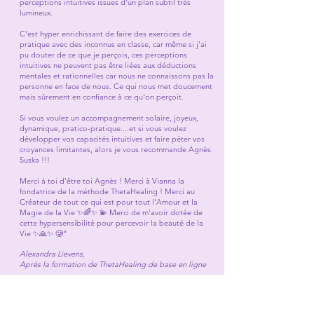
perceptions intuitives issues d'un plan subtil très
lumineux.
C'est hyper enrichissant de faire des exercices de
pratique avec des inconnus en classe, car même si j'ai
pu douter de ce que je perçois, ces perceptions
intuitives ne peuvent pas être liées aux déductions
mentales et rationnelles car nous ne connaissons pas la
personne en face de nous. Ce qui nous met doucement
mais sûrement en confiance à ce qu'on perçoit.
Si vous voulez un accompagnement solaire, joyeux,
dynamique, pratico-pratique....et si vous voulez
développer vos capacités intuitives et faire péter vos
croyances limitantes, alors je vous recommande Agnès
Suska !!!
Merci à toi d'être toi Agnès ! Merci à Vianna la
fondatrice de la méthode ThetaHealing ! Merci au
Créateur de tout ce qui est pour tout l'Amour et la
Magie de la Vie ✨🌈✨ 💫 Merci de m'avoir dotée de
cette hypersensibilité pour percevoir la beauté de la
Vie ✨🙏✨ 🥲”
Alexandra Lievens,
Après la formation de ThetaHealing de base en ligne
____________________________________
Cette formation m’a apporté de la lumière sur des