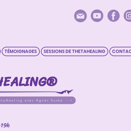
TÉMOIGNAGES
SESSIONS DE THETAHEALING
CONTA
HEALING®
etaHealing avec Agnès Suska
-19h