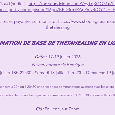
loud (audios) :
https://on.soundcloud.com/VqyTqXQQS1x
/open.spotify.com/episode/16go7BRD3rmiRApZmvBrQ9?si
uites et payantes sur mon site :
https://www.shop.agnessuska.
thetahealing
MATION DE BASE DE THETAHEALING EN LIG
Date :
17-19 juillet 2026
Fuseau horaire de Belgique
juillet 18h-22h30 - S
amedi
18 juillet 12h-20h - Dimanche 19 ju
mencera à 20h ou à 20h30 en fonction de comment vous avancez avec les exercic
 samedi et le dimanche la pause commencera vers 13h/13h30 et durera 1h ou 1
Où :
En ligne, sur Zoom