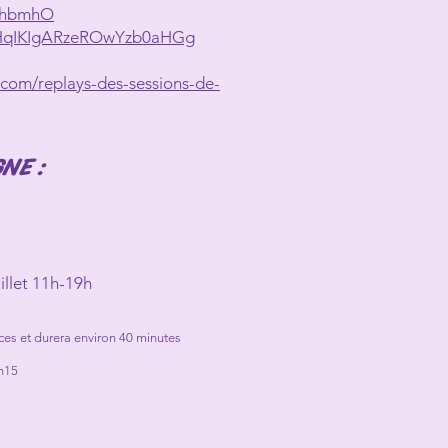
7LhbmhO
=LHqIKIgARzeROwYzb0aHGg
com/replays-des-sessions-de-
NE :
illet 11h-19h
es et durera environ 40 minutes
h15