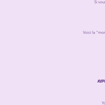
Si vou
Voici la "mo
REP
Y