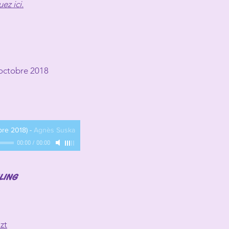
uez ici.
'octobre 2018
bre 2018)
-
Agnès Suska
00:00
/
00:00
LING
zt