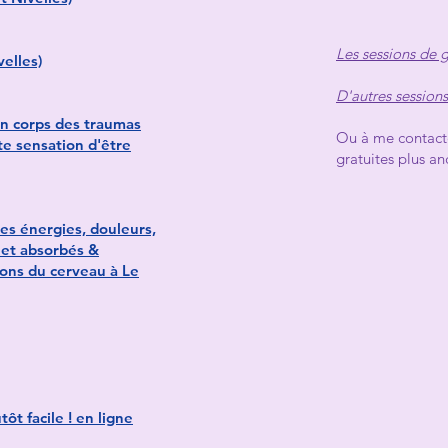
Les sessions de 
elles)
D'autres session
on corps des traumas
Ou à me contacte
e sensation d'être
gratuites plus an
es énergies, douleurs,
 et absorbés &
ions du cerveau à Le
ôt facile ! en ligne