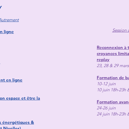
Y
 Autrement
Session 
 ligne
Reconnexion à t
croyances limit
replay
e
23, 28 & 29 mar
Formation de b
nt en ligne
10-12 juin
10 juin 18h-23h 
on espace et être la
Formation avan
24-26 juin
24 juin 18h-23h 
s énergétiques &
 Nivelles)