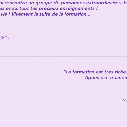
 rencontré un groupe de personnes extraordinaires, bienv
ires et surtout tes précieux enseignements !
vie ! Vivement la suite de la formation...
igne)
_________________________
_________________________
"La formation est très riche
Agnès est vraiment
(A
_______________________
__
_________________________