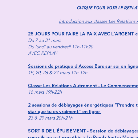
CLIQUE POUR VOIR LE REPLA
Introduction aux classes Les Relations
25 JOURS POUR FAIRE LA PAIX AVEC L'ARGENT en
Du 7 au 31 mars
Du lundi au vendredi 11h-11h20
AVEC REPLAY
Sessions de pratique d'Access Bars sur soi en lign
19, 20, 26 & 27 mars 11h-12h
Classe Les Relations Autrement - Le Commenceme
16 mars 19h-22h
2 sessions de déblayages énergétiques “Prendre t
star que tu es vraiment” en ligne
23 & 29 mars 20h-21h
SORTIR DE L'ÉPUISEMENT - Session de déblayage
conseils en naturopathie
à Le Rœulx (entre Mons et