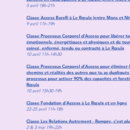
5 avril 18h-21h
Classe Access Bars® à Le Rœulx (entre Mons et Niv
9 avril 11h-19h
Classe Processus Corporel d'Access pour libérer t
émotionnels, énergétiques et physiques et de tout
coincé, enfermé, tendu ou contracté à Le Rœulx
10 avril 11h-14h30
Classe Processus Corporel d'Access pour éliminer l
chemins et réalités des autres que tu as dupliqués
processus pour activer 90% des capacités et fonct
Rœulx
10 avril 15h30-19h
Classe Fondation d'Access à Le Rœulx et en ligne
22-25 avril 11h-18h
Classe Les Relations Autrement - Rompre, c'est plut
2 & 3 mai 19h-22h