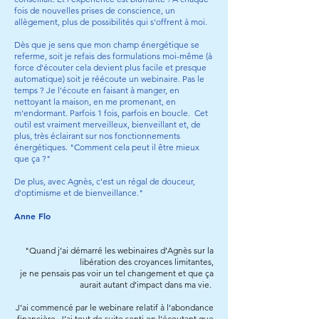
fois de nouvelles prises de conscience, un
allègement, plus de possibilités qui s'offrent à moi.
Dès que je sens que mon champ énergétique se
referme, soit je refais des formulations moi-même (à
force d'écouter cela devient plus facile et presque
automatique) soit je réécoute un webinaire. Pas le
temps ? Je l'écoute en faisant à manger, en
nettoyant la maison, en me promenant, en
m'endormant. Parfois 1 fois, parfois en boucle. Cet
outil est vraiment merveilleux, bienveillant et, de
plus, très éclairant sur nos fonctionnements
énergétiques. "Comment cela peut il être mieux
que ça ?"
De plus, avec Agnès, c'est un régal de douceur,
d'optimisme et de bienveillance."
Anne Flo
"Quand j’ai démarré les webinaires d’Agnès sur la
libération des croyances limitantes,
je ne pensais pas voir un tel changement et que ça
aurait autant d’impact dans ma vie.
J’ai commencé par le webinare relatif à l’abondance
financière. J’ai tout de suite senti en l’écoutant que