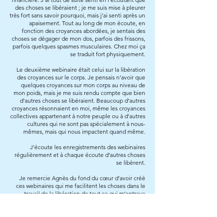
des choses se libéraient ; je me suis mise à pleurer
très fort sans savoir pourquoi, mais j’ai senti après un
apaisement. Tout au long de mon écoute, en
fonction des croyances abordées, je sentais des
choses se dégager de mon dos, parfois des frissons,
parfois quelques spasmes musculaires. Chez moi ça
se traduit fort physiquement.
Le deuxième webinaire était celui sur la libération
des croyances sur le corps. Je pensais n’avoir que
quelques croyances sur mon corps au niveau de
mon poids, mais je me suis rendu compte que bien
d’autres choses se libéraient. Beaucoup d’autres
croyances résonnaient en moi, même les croyances
collectives appartenant à notre peuple ou à d’autres
cultures qui ne sont pas spécialement à nous-
mêmes, mais qui nous impactent quand même.
J’écoute les enregistrements des webinaires
régulièrement et à chaque écoute d’autres choses
se libèrent.
Je remercie Agnès du fond du cœur d’avoir créé
ces webinaires qui me facilitent les choses dans le
travail de la libération de tout ce qui m’entrave
parce que je peux le faire de chez moi sans perdre
de temps (s’il fallait se déplacer) et au moment où ça
me convient."