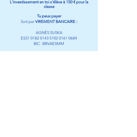
L'investissement en toi s'élève à 150 € pour la
classe
Tu peux payer
Soit par
VIREMENT BANCAIRE :
AGNÈS SUSKA
ES31
0182 0143 5102 0161
0684
BIC : BBVAESMM
Si le compte bancaire avec lequel tu paies est
hors de la zone euro, il faut que tu fasses ton
paiement à travers Wise (
www.wise.com
) ou une
autre plateforme similaire qui n’engendre pas de
frais supplémentaires à la réception du paiement.
Si tu tiens à payer par compte bancaire, je te
demanderai d’ajouter 21 euros à ton paiement.
Merci d’avance
Soit par
PAYPAL
ou par
CARTE DE CRÉDIT
:
https://www.paypal.com/ncp/payment/S5M7YLT
6JP3Y4