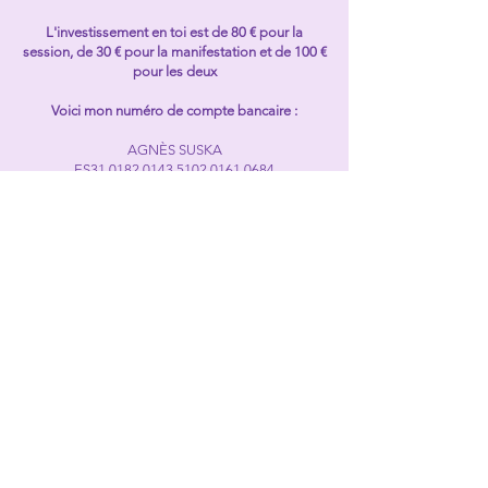
L'investissement en toi est de 80 € pour la
session, de 30 € pour la manifestation et de 100 €
pour les deux
Voici mon numéro de compte bancaire :
AGNÈS SUSKA
ES31
0182 0143 5102 0161
0684
BIC : BBVAESMM
Si le compte bancaire avec lequel tu paies est
hors de la zone euro, il faut que tu fasses ton
paiement à travers Wise (
www.wise.com
) ou une
autre plateforme similaire qui n’engendre pas de
frais supplémentair
es à la réception du paiement.
Si tu tiens à payer par compte bancaire, je te
demande
rai d’ajouter 21 euros à ton paiement.
Merci d’avance
Et le lien pour payer par PayPal ou par carté de
crédit :
https://www.paypal.com/ncp/payment/AWAN9
GYELX8MS