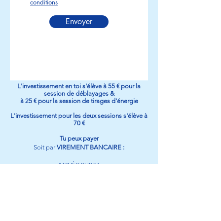
conditions
Envoyer
L'investissement en toi s'élève à 55 € pour la
session de déblayages &
à 25 € pour la session de
tirages
d'énergie
L'investissement pour
les
deux sessions s'élève à
70 €
Tu peux payer
Soit par
VIREMENT BANCAIRE :
AGNÈS SUSKA
ES31
0182 0143 5102 0161
0684
BIC : BBVAESMM
Si le compte bancaire avec lequel tu paies est
hors de la zone euro, il faut que tu fasses ton
paiement à travers Wise (
www.wise.com
) ou une