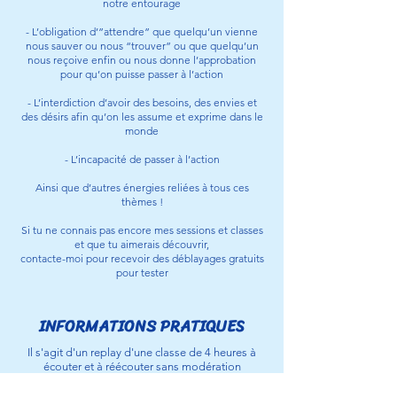
notre entourage
- L’obligation d’”attendre” que quelqu’un vienne
nous sauver ou nous “trouver” ou que quelqu’un
nous reçoive enfin ou nous donne l’approbation
pour qu’on puisse passer à l’action
- L’interdiction d’avoir des besoins, des envies et
des désirs afin qu’on les assume et exprime dans le
monde
- L’incapacité de passer à l’action
Ainsi que d’autres énergies reliées à tous ces
thèmes !
Si tu ne connais pas encore mes sessions et classes
et que tu aimerais découvrir,
contacte-moi pour recevoir des déblayages gratuits
pour tester
INFORMATIONS PRATIQUES
Il s'agit d'un replay d'une classe de 4 heures à
écouter et à réécouter sans modération
afin de libérer de plus en plus de couches de
limitations =)